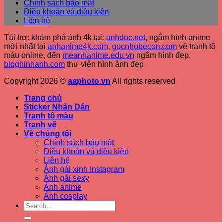
Chính sách bảo mật
Điều khoản và điều kiện
Liên hệ
Tài trợ: khám phá ảnh 4k tại:
anhdoc.net
, ngắm hình anime
mới nhất tại
anhanime4k.com
,
gocnhobecon.com
vẽ tranh tô
màu online, đến
meanhanime.edu.vn
ngắm hình đẹp
,
bloghinhanh.com
thư viện hình ảnh đẹp
Copyright 2026 ©
aaphoto.vn
All rights reserved
Trang chủ
Sticker Nhãn Dán
Tranh tô màu
Tranh vẽ
Về chúng tôi
Chính sách bảo mật
Điều khoản và điều kiện
Liên hệ
Ảnh gái xinh Instagram
Ảnh gái sexy
Ảnh anime
Ảnh cosplay