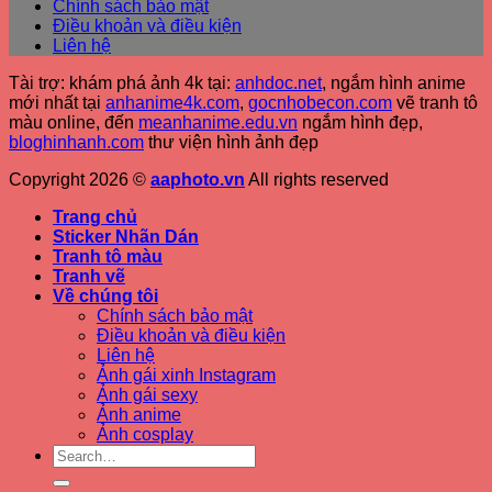
Chính sách bảo mật
Điều khoản và điều kiện
Liên hệ
Tài trợ: khám phá ảnh 4k tại:
anhdoc.net
, ngắm hình anime
mới nhất tại
anhanime4k.com
,
gocnhobecon.com
vẽ tranh tô
màu online, đến
meanhanime.edu.vn
ngắm hình đẹp
,
bloghinhanh.com
thư viện hình ảnh đẹp
Copyright 2026 ©
aaphoto.vn
All rights reserved
Trang chủ
Sticker Nhãn Dán
Tranh tô màu
Tranh vẽ
Về chúng tôi
Chính sách bảo mật
Điều khoản và điều kiện
Liên hệ
Ảnh gái xinh Instagram
Ảnh gái sexy
Ảnh anime
Ảnh cosplay