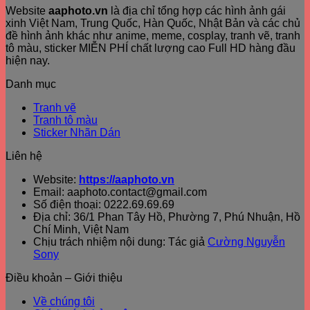
Website
aaphoto.vn
là địa chỉ tổng hợp các hình ảnh gái
xinh Việt Nam, Trung Quốc, Hàn Quốc, Nhật Bản và các chủ
đề hình ảnh khác như anime, meme, cosplay, tranh vẽ, tranh
tô màu, sticker MIỄN PHÍ chất lượng cao Full HD hàng đầu
hiện nay.
Danh mục
Tranh vẽ
Tranh tô màu
Sticker Nhãn Dán
Liên hệ
Website:
https://aaphoto.vn
Email: aaphoto.contact@gmail.com
Số điện thoại: 0222.69.69.69
Địa chỉ: 36/1 Phan Tây Hồ, Phường 7, Phú Nhuận, Hồ
Chí Minh, Việt Nam
Chịu trách nhiệm nội dung: Tác giả
Cường Nguyễn
Sony
Điều khoản – Giới thiệu
Về chúng tôi