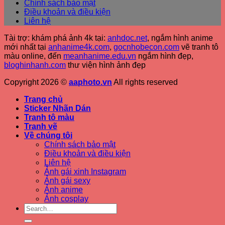
Chính sách bảo mật
Điều khoản và điều kiện
Liên hệ
Tài trợ: khám phá ảnh 4k tại:
anhdoc.net
, ngắm hình anime
mới nhất tại
anhanime4k.com
,
gocnhobecon.com
vẽ tranh tô
màu online, đến
meanhanime.edu.vn
ngắm hình đẹp
,
bloghinhanh.com
thư viện hình ảnh đẹp
Copyright 2026 ©
aaphoto.vn
All rights reserved
Trang chủ
Sticker Nhãn Dán
Tranh tô màu
Tranh vẽ
Về chúng tôi
Chính sách bảo mật
Điều khoản và điều kiện
Liên hệ
Ảnh gái xinh Instagram
Ảnh gái sexy
Ảnh anime
Ảnh cosplay