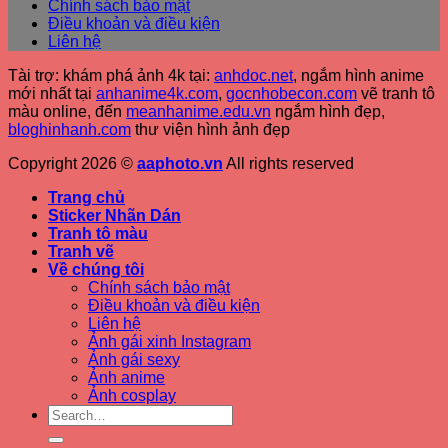
Chính sách bảo mật
Điều khoản và điều kiện
Liên hệ
Tài trợ: khám phá ảnh 4k tại:
anhdoc.net
, ngắm hình anime
mới nhất tại
anhanime4k.com
,
gocnhobecon.com
vẽ tranh tô
màu online, đến
meanhanime.edu.vn
ngắm hình đẹp
,
bloghinhanh.com
thư viện hình ảnh đẹp
Copyright 2026 ©
aaphoto.vn
All rights reserved
Trang chủ
Sticker Nhãn Dán
Tranh tô màu
Tranh vẽ
Về chúng tôi
Chính sách bảo mật
Điều khoản và điều kiện
Liên hệ
Ảnh gái xinh Instagram
Ảnh gái sexy
Ảnh anime
Ảnh cosplay