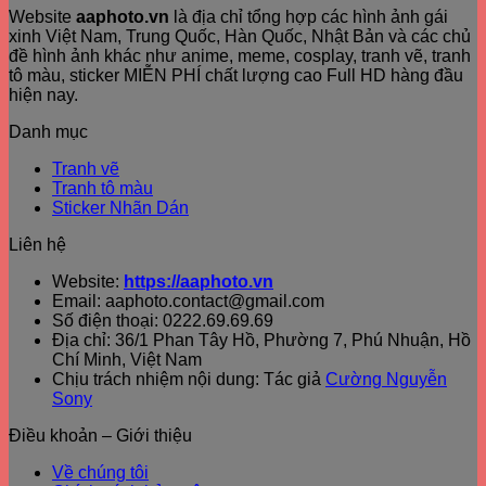
Website
aaphoto.vn
là địa chỉ tổng hợp các hình ảnh gái
xinh Việt Nam, Trung Quốc, Hàn Quốc, Nhật Bản và các chủ
đề hình ảnh khác như anime, meme, cosplay, tranh vẽ, tranh
tô màu, sticker MIỄN PHÍ chất lượng cao Full HD hàng đầu
hiện nay.
Danh mục
Tranh vẽ
Tranh tô màu
Sticker Nhãn Dán
Liên hệ
Website:
https://aaphoto.vn
Email: aaphoto.contact@gmail.com
Số điện thoại: 0222.69.69.69
Địa chỉ: 36/1 Phan Tây Hồ, Phường 7, Phú Nhuận, Hồ
Chí Minh, Việt Nam
Chịu trách nhiệm nội dung: Tác giả
Cường Nguyễn
Sony
Điều khoản – Giới thiệu
Về chúng tôi