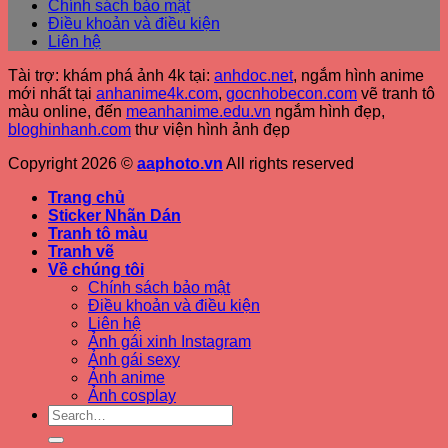
Chính sách bảo mật
Điều khoản và điều kiện
Liên hệ
Tài trợ: khám phá ảnh 4k tại:
anhdoc.net
, ngắm hình anime
mới nhất tại
anhanime4k.com
,
gocnhobecon.com
vẽ tranh tô
màu online, đến
meanhanime.edu.vn
ngắm hình đẹp
,
bloghinhanh.com
thư viện hình ảnh đẹp
Copyright 2026 ©
aaphoto.vn
All rights reserved
Trang chủ
Sticker Nhãn Dán
Tranh tô màu
Tranh vẽ
Về chúng tôi
Chính sách bảo mật
Điều khoản và điều kiện
Liên hệ
Ảnh gái xinh Instagram
Ảnh gái sexy
Ảnh anime
Ảnh cosplay