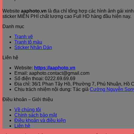
Website
aaphoto.vn
là địa chỉ tổng hợp các hình ảnh gái xi
sticker MIỄN PHÍ chất lượng cao Full HD hàng đầu hiện nay.
Danh mục
Tranh vẽ
Tranh tô màu
Sticker Nhãn Dán
Liên hệ
Website:
https://aaphoto.vn
Email: aaphoto.contact@gmail.com
Số điện thoại: 0222.69.69.69
Địa chỉ: 36/1 Phan Tây Hồ, Phường 7, Phú Nhuận, Hồ C
Chịu trách nhiệm nội dung: Tác giả
Cường Nguyễn Son
Điều khoản – Giới thiệu
Về chúng tôi
Chính sách bảo mật
Điều khoản và điều kiện
Liên hệ