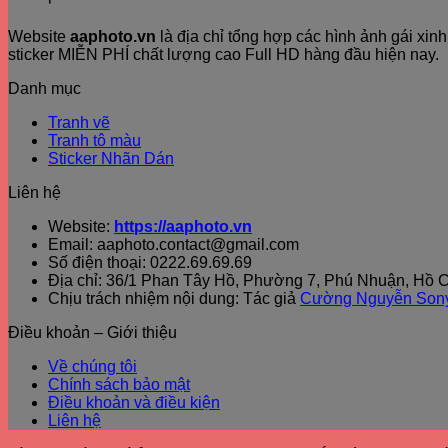
Website
aaphoto.vn
là địa chỉ tổng hợp các hình ảnh gái xi
sticker MIỄN PHÍ chất lượng cao Full HD hàng đầu hiện nay.
Danh mục
Tranh vẽ
Tranh tô màu
Sticker Nhãn Dán
Liên hệ
Website:
https://aaphoto.vn
Email: aaphoto.contact@gmail.com
Số điện thoại: 0222.69.69.69
Địa chỉ: 36/1 Phan Tây Hồ, Phường 7, Phú Nhuận, Hồ C
Chịu trách nhiệm nội dung: Tác giả
Cường Nguyễn Son
Điều khoản – Giới thiệu
Về chúng tôi
Chính sách bảo mật
Điều khoản và điều kiện
Liên hệ