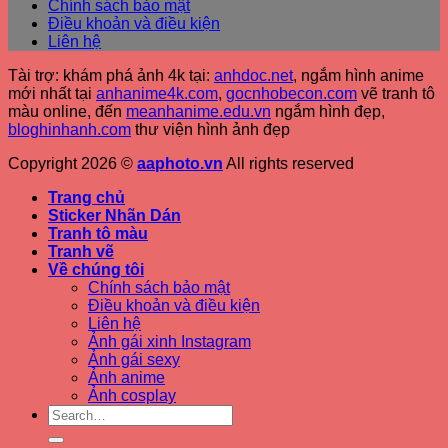
Chính sách bảo mật
Điều khoản và điều kiện
Liên hệ
Tài trợ: khám phá ảnh 4k tại:
anhdoc.net
, ngắm hình anime
mới nhất tại
anhanime4k.com
,
gocnhobecon.com
vẽ tranh tô
màu online, đến
meanhanime.edu.vn
ngắm hình đẹp
,
bloghinhanh.com
thư viện hình ảnh đẹp
Copyright 2026 ©
aaphoto.vn
All rights reserved
Trang chủ
Sticker Nhãn Dán
Tranh tô màu
Tranh vẽ
Về chúng tôi
Chính sách bảo mật
Điều khoản và điều kiện
Liên hệ
Ảnh gái xinh Instagram
Ảnh gái sexy
Ảnh anime
Ảnh cosplay