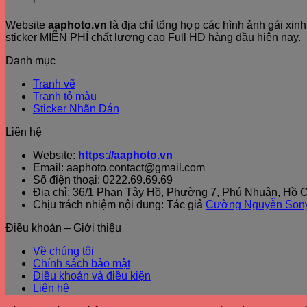
Website
aaphoto.vn
là địa chỉ tổng hợp các hình ảnh gái xi
sticker MIỄN PHÍ chất lượng cao Full HD hàng đầu hiện nay.
Danh mục
Tranh vẽ
Tranh tô màu
Sticker Nhãn Dán
Liên hệ
Website:
https://aaphoto.vn
Email: aaphoto.contact@gmail.com
Số điện thoại: 0222.69.69.69
Địa chỉ: 36/1 Phan Tây Hồ, Phường 7, Phú Nhuận, Hồ C
Chịu trách nhiệm nội dung: Tác giả
Cường Nguyễn Son
Điều khoản – Giới thiệu
Về chúng tôi
Chính sách bảo mật
Điều khoản và điều kiện
Liên hệ