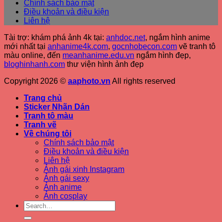
Chính sách bảo mật
Điều khoản và điều kiện
Liên hệ
Tài trợ: khám phá ảnh 4k tại:
anhdoc.net
, ngắm hình anime
mới nhất tại
anhanime4k.com
,
gocnhobecon.com
vẽ tranh tô
màu online, đến
meanhanime.edu.vn
ngắm hình đẹp
,
bloghinhanh.com
thư viện hình ảnh đẹp
Copyright 2026 ©
aaphoto.vn
All rights reserved
Trang chủ
Sticker Nhãn Dán
Tranh tô màu
Tranh vẽ
Về chúng tôi
Chính sách bảo mật
Điều khoản và điều kiện
Liên hệ
Ảnh gái xinh Instagram
Ảnh gái sexy
Ảnh anime
Ảnh cosplay