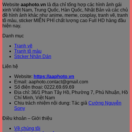
Website
aaphoto.vn
là địa chỉ tổng hợp các hình ảnh gái
xinh Việt Nam, Trung Quốc, Hàn Quốc, Nhật Bản và các chủ
đề hình ảnh khác như anime, meme, cosplay, tranh vẽ, tranh
tô màu, sticker MIỄN PHÍ chất lượng cao Full HD hàng đầu
hiện nay.
Danh mục
Tranh vẽ
Tranh tô màu
Sticker Nhãn Dán
Liên hệ
Website:
https://aaphoto.vn
Email: aaphoto.contact@gmail.com
Số điện thoại: 0222.69.69.69
Địa chỉ: 36/1 Phan Tây Hồ, Phường 7, Phú Nhuận, Hồ
Chí Minh, Việt Nam
Chịu trách nhiệm nội dung: Tác giả
Cường Nguyễn
Sony
Điều khoản – Giới thiệu
Về chúng tôi