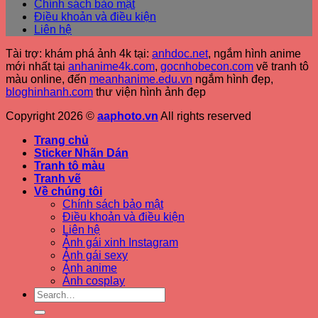
Chính sách bảo mật
Điều khoản và điều kiện
Liên hệ
Tài trợ: khám phá ảnh 4k tại:
anhdoc.net
, ngắm hình anime
mới nhất tại
anhanime4k.com
,
gocnhobecon.com
vẽ tranh tô
màu online, đến
meanhanime.edu.vn
ngắm hình đẹp
,
bloghinhanh.com
thư viện hình ảnh đẹp
Copyright 2026 ©
aaphoto.vn
All rights reserved
Trang chủ
Sticker Nhãn Dán
Tranh tô màu
Tranh vẽ
Về chúng tôi
Chính sách bảo mật
Điều khoản và điều kiện
Liên hệ
Ảnh gái xinh Instagram
Ảnh gái sexy
Ảnh anime
Ảnh cosplay