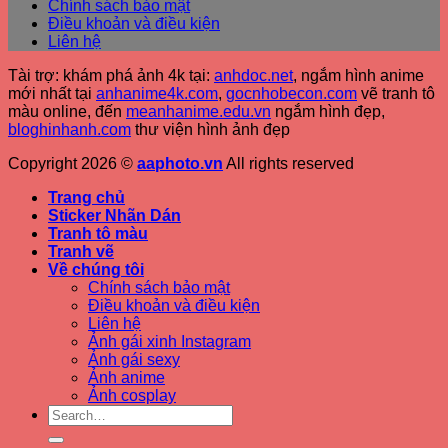
Chính sách bảo mật
Điều khoản và điều kiện
Liên hệ
Tài trợ: khám phá ảnh 4k tại:
anhdoc.net
, ngắm hình anime
mới nhất tại
anhanime4k.com
,
gocnhobecon.com
vẽ tranh tô
màu online, đến
meanhanime.edu.vn
ngắm hình đẹp
,
bloghinhanh.com
thư viện hình ảnh đẹp
Copyright 2026 ©
aaphoto.vn
All rights reserved
Trang chủ
Sticker Nhãn Dán
Tranh tô màu
Tranh vẽ
Về chúng tôi
Chính sách bảo mật
Điều khoản và điều kiện
Liên hệ
Ảnh gái xinh Instagram
Ảnh gái sexy
Ảnh anime
Ảnh cosplay