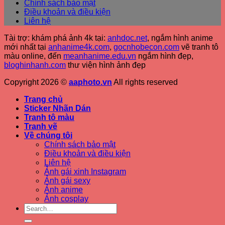
Chính sách bảo mật
Điều khoản và điều kiện
Liên hệ
Tài trợ: khám phá ảnh 4k tại:
anhdoc.net
, ngắm hình anime
mới nhất tại
anhanime4k.com
,
gocnhobecon.com
vẽ tranh tô
màu online, đến
meanhanime.edu.vn
ngắm hình đẹp
,
bloghinhanh.com
thư viện hình ảnh đẹp
Copyright 2026 ©
aaphoto.vn
All rights reserved
Trang chủ
Sticker Nhãn Dán
Tranh tô màu
Tranh vẽ
Về chúng tôi
Chính sách bảo mật
Điều khoản và điều kiện
Liên hệ
Ảnh gái xinh Instagram
Ảnh gái sexy
Ảnh anime
Ảnh cosplay