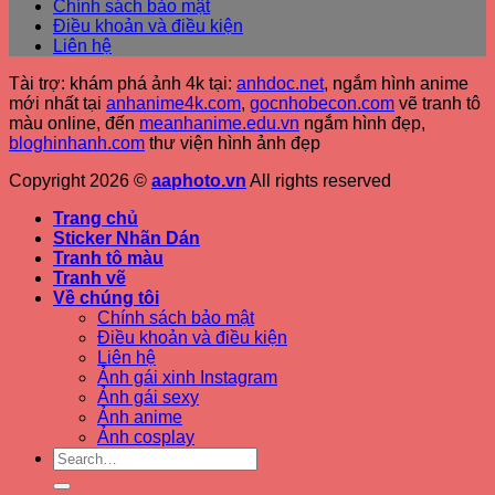
Chính sách bảo mật
Điều khoản và điều kiện
Liên hệ
Tài trợ: khám phá ảnh 4k tại:
anhdoc.net
, ngắm hình anime
mới nhất tại
anhanime4k.com
,
gocnhobecon.com
vẽ tranh tô
màu online, đến
meanhanime.edu.vn
ngắm hình đẹp
,
bloghinhanh.com
thư viện hình ảnh đẹp
Copyright 2026 ©
aaphoto.vn
All rights reserved
Trang chủ
Sticker Nhãn Dán
Tranh tô màu
Tranh vẽ
Về chúng tôi
Chính sách bảo mật
Điều khoản và điều kiện
Liên hệ
Ảnh gái xinh Instagram
Ảnh gái sexy
Ảnh anime
Ảnh cosplay