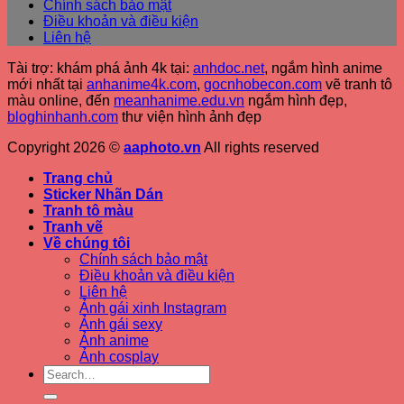
Chính sách bảo mật
Điều khoản và điều kiện
Liên hệ
Tài trợ: khám phá ảnh 4k tại:
anhdoc.net
, ngắm hình anime
mới nhất tại
anhanime4k.com
,
gocnhobecon.com
vẽ tranh tô
màu online, đến
meanhanime.edu.vn
ngắm hình đẹp
,
bloghinhanh.com
thư viện hình ảnh đẹp
Copyright 2026 ©
aaphoto.vn
All rights reserved
Trang chủ
Sticker Nhãn Dán
Tranh tô màu
Tranh vẽ
Về chúng tôi
Chính sách bảo mật
Điều khoản và điều kiện
Liên hệ
Ảnh gái xinh Instagram
Ảnh gái sexy
Ảnh anime
Ảnh cosplay