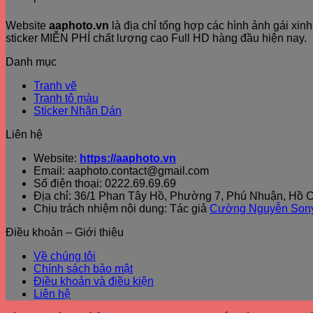
Website
aaphoto.vn
là địa chỉ tổng hợp các hình ảnh gái xi
sticker MIỄN PHÍ chất lượng cao Full HD hàng đầu hiện nay.
Danh mục
Tranh vẽ
Tranh tô màu
Sticker Nhãn Dán
Liên hệ
Website:
https://aaphoto.vn
Email: aaphoto.contact@gmail.com
Số điện thoại: 0222.69.69.69
Địa chỉ: 36/1 Phan Tây Hồ, Phường 7, Phú Nhuận, Hồ C
Chịu trách nhiệm nội dung: Tác giả
Cường Nguyễn Son
Điều khoản – Giới thiệu
Về chúng tôi
Chính sách bảo mật
Điều khoản và điều kiện
Liên hệ