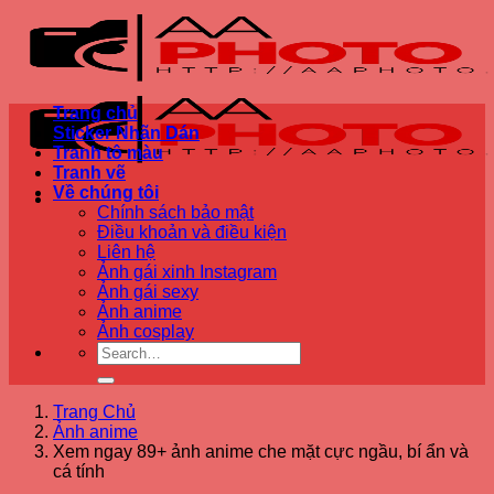
Bỏ
qua
nội
dung
Trang chủ
Sticker Nhãn Dán
Tranh tô màu
Tranh vẽ
Về chúng tôi
Chính sách bảo mật
Điều khoản và điều kiện
Liên hệ
Ảnh gái xinh Instagram
Ảnh gái sexy
Ảnh anime
Ảnh cosplay
Trang Chủ
Ảnh anime
Xem ngay 89+ ảnh anime che mặt cực ngầu, bí ẩn và
cá tính