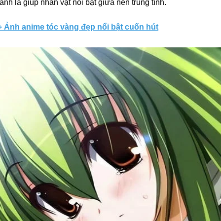
anh lá giúp nhân vật nổi bật giữa nền trung tính.
 Ảnh anime tóc vàng đẹp nổi bật cuốn hút