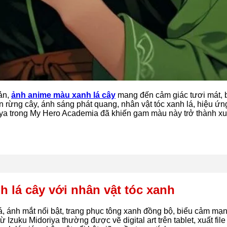
Bản,
ảnh anime màu xanh lá cây
mang đến cảm giác tươi mát, b
n rừng cây, ánh sáng phát quang, nhân vật tóc xanh lá, hiệu ứn
iya
trong
My Hero Academia
đã khiến gam màu này trở thành xu
 lá cây với nhân vật tóc xanh
á, ánh mắt nổi bật, trang phục tông xanh đồng bộ, biểu cảm m
 từ
Izuku Midoriya
thường được vẽ digital art trên tablet, xuất fi