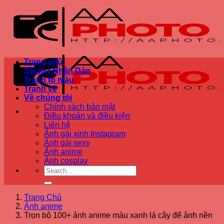
Bỏ
qua
nội
dung
Trang chủ
Sticker Nhãn Dán
Tranh tô màu
Tranh vẽ
Về chúng tôi
Chính sách bảo mật
Điều khoản và điều kiện
Liên hệ
Ảnh gái xinh Instagram
Ảnh gái sexy
Ảnh anime
Ảnh cosplay
Trang Chủ
Ảnh anime
Trọn bộ 100+ ảnh anime màu xanh lá cây để ảnh nền