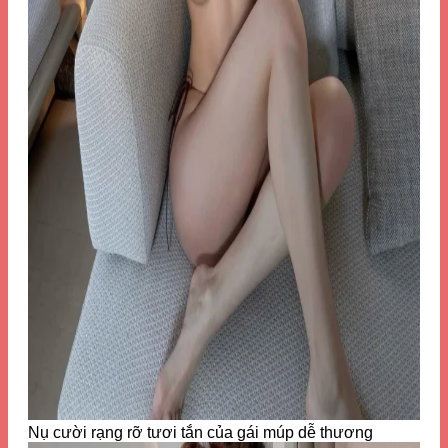
Nụ cười rạng rỡ tươi tắn của gái múp dễ thương