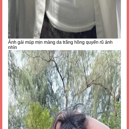
Ảnh gái múp mịn màng da trắng hồng quyến rũ ánh
nhìn