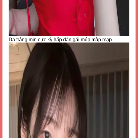
Da trắng mịn cực kỳ hấp dẫn gái múp mập mạp