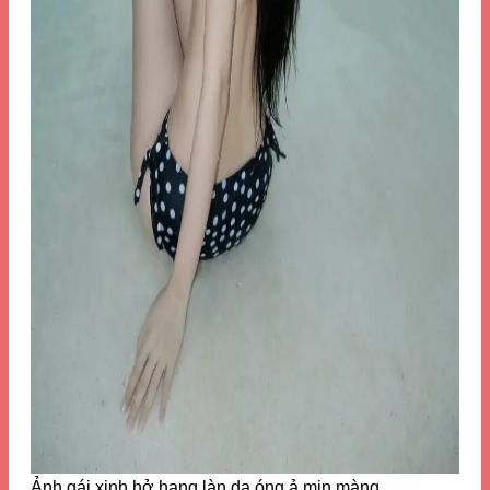
Ảnh gái xinh hở hang làn da óng ả mịn màng