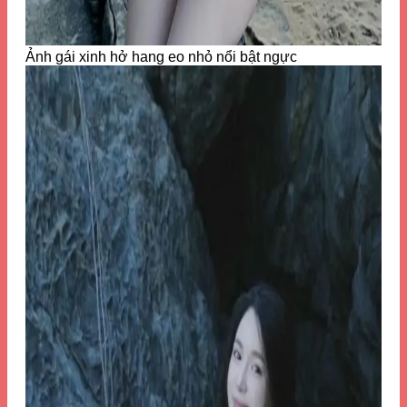
Ảnh gái xinh hở hang eo nhỏ nổi bật ngực