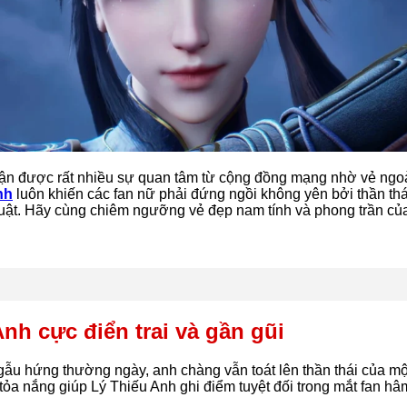
hận được rất nhiều sự quan tâm từ cộng đồng mạng nhờ vẻ ngoà
nh
luôn khiến các fan nữ phải đứng ngồi không yên bởi thần thá
huật. Hãy cùng chiêm ngưỡng vẻ đẹp nam tính và phong trần củ
nh cực điển trai và gần gũi
ẫu hứng thường ngày, anh chàng vẫn toát lên thần thái của một
tỏa nắng giúp Lý Thiếu Anh ghi điểm tuyệt đối trong mắt fan hâ