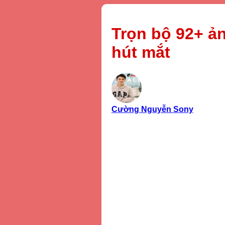
Trọn bộ 92+ ả
hút mắt
Cường Nguyễn Sony