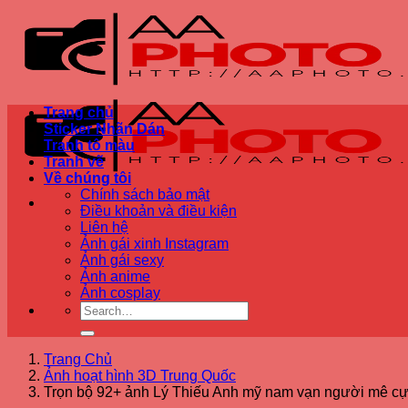
Bỏ
qua
nội
dung
Trang chủ
Sticker Nhãn Dán
Tranh tô màu
Tranh vẽ
Về chúng tôi
Chính sách bảo mật
Điều khoản và điều kiện
Liên hệ
Ảnh gái xinh Instagram
Ảnh gái sexy
Ảnh anime
Ảnh cosplay
Trang Chủ
Ảnh hoạt hình 3D Trung Quốc
Trọn bộ 92+ ảnh Lý Thiếu Anh mỹ nam vạn người mê cự