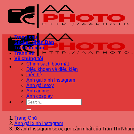
Bỏ
qua
nội
dung
Trang chủ
Sticker Nhãn Dán
Tranh tô màu
Tranh vẽ
Về chúng tôi
Chính sách bảo mật
Điều khoản và điều kiện
Liên hệ
Ảnh gái xinh Instagram
Ảnh gái sexy
Ảnh anime
Ảnh cosplay
Trang Chủ
Ảnh gái xinh Instagram
98 ảnh Instagram sexy, gợi cảm nhất của Trần Thị Nhu