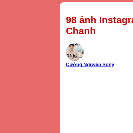
98 ảnh Instag
Chanh
Cường Nguyễn Sony