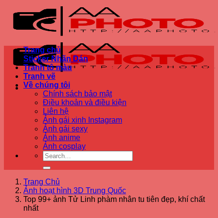
Bỏ
qua
nội
dung
Trang chủ
Sticker Nhãn Dán
Tranh tô màu
Tranh vẽ
Về chúng tôi
Chính sách bảo mật
Điều khoản và điều kiện
Liên hệ
Ảnh gái xinh Instagram
Ảnh gái sexy
Ảnh anime
Ảnh cosplay
Trang Chủ
Ảnh hoạt hình 3D Trung Quốc
Top 99+ ảnh Tử Linh phàm nhân tu tiên đẹp, khí chất
nhất