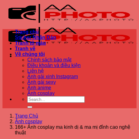
Bỏ
qua
nội
dung
Trang chủ
Sticker Nhãn Dán
Tranh tô màu
Tranh vẽ
Về chúng tôi
Chính sách bảo mật
Điều khoản và điều kiện
Liên hệ
Ảnh gái xinh Instagram
Ảnh gái sexy
Ảnh anime
Ảnh cosplay
Trang Chủ
Ảnh cosplay
166+ Ảnh cosplay ma kinh dị & ma mị đỉnh cao nghệ
thuật