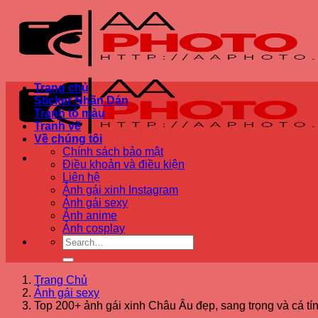
Bỏ
qua
nội
dung
Trang chủ
Sticker Nhãn Dán
Tranh tô màu
Tranh vẽ
Về chúng tôi
Chính sách bảo mật
Điều khoản và điều kiện
Liên hệ
Ảnh gái xinh Instagram
Ảnh gái sexy
Ảnh anime
Ảnh cosplay
Trang Chủ
Ảnh gái sexy
Top 200+ ảnh gái xinh Châu Âu đẹp, sang trọng và cá tí