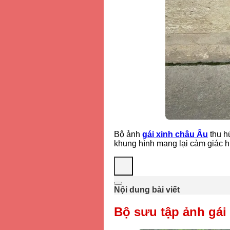
Bộ ảnh
gái xinh châu Âu
thu h
khung hình mang lại cảm giác h
Nội dung bài viết
Bộ sưu tập ảnh gái