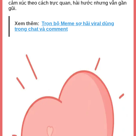
cảm xúc theo cách trực quan, hài hước nhưng vẫn gần
gũi.
Xem thêm:
Trọn bộ Meme sợ hãi viral dùng
trong chat và comment