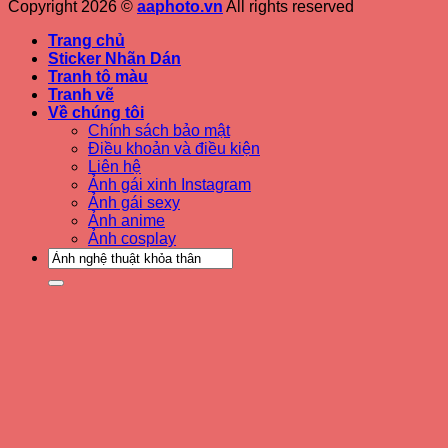
Copyright 2026 ©
aaphoto.vn
All rights reserved
Trang chủ
Sticker Nhãn Dán
Tranh tô màu
Tranh vẽ
Về chúng tôi
Chính sách bảo mật
Điều khoản và điều kiện
Liên hệ
Ảnh gái xinh Instagram
Ảnh gái sexy
Ảnh anime
Ảnh cosplay