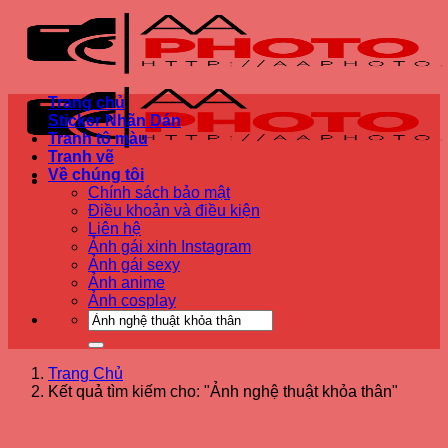
Bỏ
qua
nội
dung
Trang chủ
Sticker Nhãn Dán
Tranh tô màu
Tranh vẽ
Về chúng tôi
Chính sách bảo mật
Điều khoản và điều kiện
Liên hệ
Ảnh gái xinh Instagram
Ảnh gái sexy
Ảnh anime
Ảnh cosplay
Trang Chủ
Kết quả tìm kiếm cho: "Ảnh nghệ thuật khỏa thân"