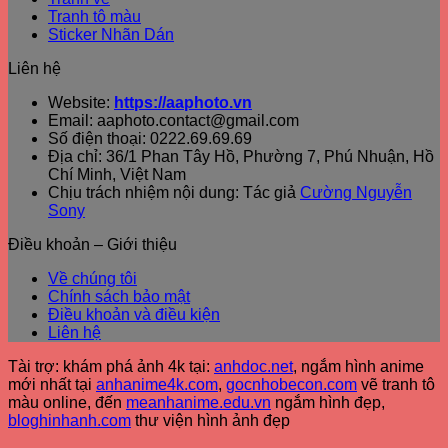
Tranh tô màu
Sticker Nhãn Dán
Liên hệ
Website:
https://aaphoto.vn
Email: aaphoto.contact@gmail.com
Số điện thoại: 0222.69.69.69
Địa chỉ: 36/1 Phan Tây Hồ, Phường 7, Phú Nhuận, Hồ
Chí Minh, Việt Nam
Chịu trách nhiệm nội dung: Tác giả
Cường Nguyễn
Sony
Điều khoản – Giới thiệu
Về chúng tôi
Chính sách bảo mật
Điều khoản và điều kiện
Liên hệ
Tài trợ: khám phá ảnh 4k tại:
anhdoc.net
, ngắm hình anime
mới nhất tại
anhanime4k.com
,
gocnhobecon.com
vẽ tranh tô
màu online, đến
meanhanime.edu.vn
ngắm hình đẹp
,
bloghinhanh.com
thư viện hình ảnh đẹp