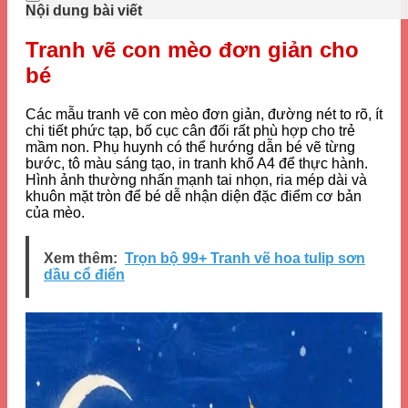
Nội dung bài viết
Tranh vẽ con mèo đơn giản cho
bé
Các mẫu tranh vẽ con mèo đơn giản, đường nét to rõ, ít
chi tiết phức tạp, bố cục cân đối rất phù hợp cho trẻ
mầm non. Phụ huynh có thể hướng dẫn bé vẽ từng
bước, tô màu sáng tạo, in tranh khổ A4 để thực hành.
Hình ảnh thường nhấn mạnh tai nhọn, ria mép dài và
khuôn mặt tròn để bé dễ nhận diện đặc điểm cơ bản
của mèo.
Xem thêm:
Trọn bộ 99+ Tranh vẽ hoa tulip sơn
dầu cổ điển