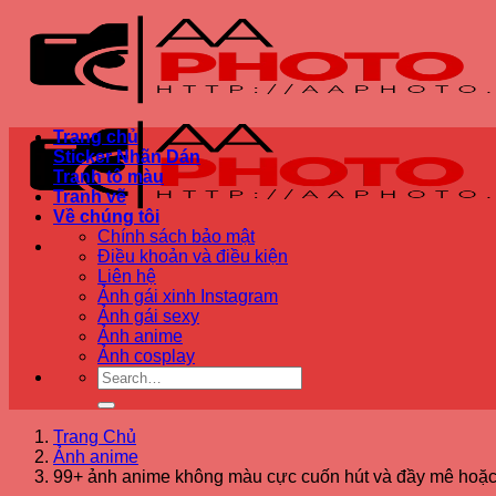
Bỏ
qua
nội
dung
Trang chủ
Sticker Nhãn Dán
Tranh tô màu
Tranh vẽ
Về chúng tôi
Chính sách bảo mật
Điều khoản và điều kiện
Liên hệ
Ảnh gái xinh Instagram
Ảnh gái sexy
Ảnh anime
Ảnh cosplay
Trang Chủ
Ảnh anime
99+ ảnh anime không màu cực cuốn hút và đầy mê hoặ