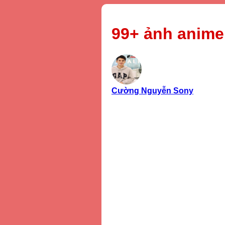
99+ ảnh anime
Cường Nguyễn Sony