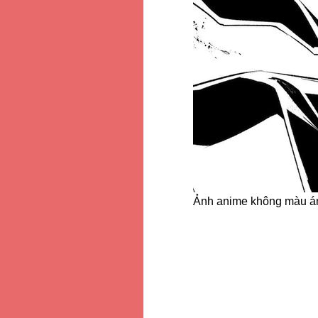
Ảnh anime không màu ánh m