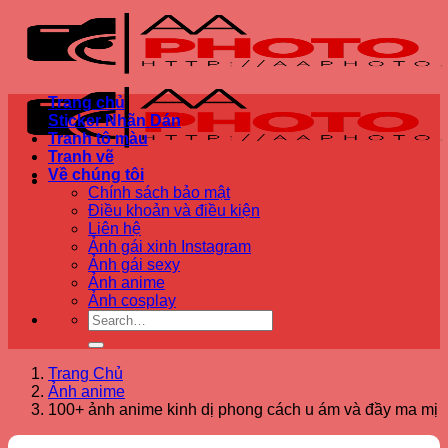
Bỏ
qua
nội
dung
Trang chủ
Sticker Nhãn Dán
Tranh tô màu
Tranh vẽ
Về chúng tôi
Chính sách bảo mật
Điều khoản và điều kiện
Liên hệ
Ảnh gái xinh Instagram
Ảnh gái sexy
Ảnh anime
Ảnh cosplay
Trang Chủ
Ảnh anime
100+ ảnh anime kinh dị phong cách u ám và đầy ma mị