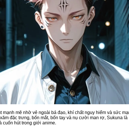
út mạnh mẽ nhờ vẻ ngoài bá đạo, khí chất nguy hiểm và sức mạ
ăm đặc trưng, bốn mắt, bốn tay và nụ cười man rợ, Sukuna là
 cuốn hút trong giới anime.