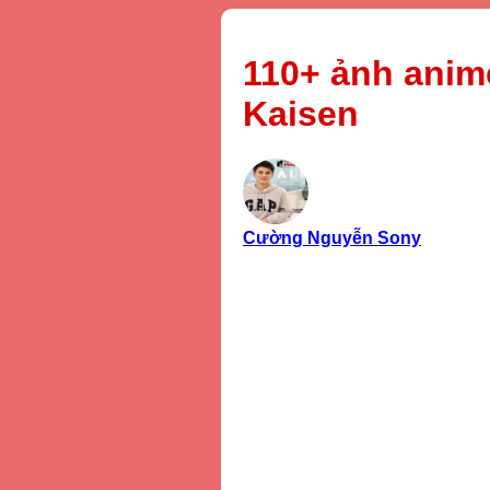
110+ ảnh anim
Kaisen
Cường Nguyễn Sony