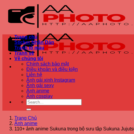
Bỏ
qua
nội
dung
Trang chủ
Sticker Nhãn Dán
Tranh tô màu
Tranh vẽ
Về chúng tôi
Chính sách bảo mật
Điều khoản và điều kiện
Liên hệ
Ảnh gái xinh Instagram
Ảnh gái sexy
Ảnh anime
Ảnh cosplay
Trang Chủ
Ảnh anime
110+ ảnh anime Sukuna trong bộ sưu tập Sukuna Jujuts